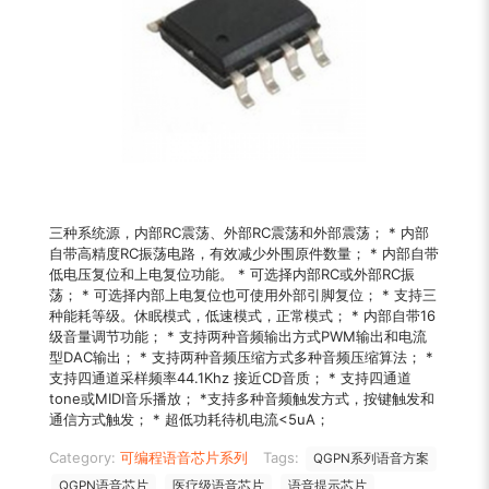
三种系统源，内部RC震荡、外部RC震荡和外部震荡； * 内部
自带高精度RC振荡电路，有效减少外围原件数量； * 内部自带
低电压复位和上电复位功能。 * 可选择内部RC或外部RC振
荡； * 可选择内部上电复位也可使用外部引脚复位； * 支持三
种能耗等级。休眠模式，低速模式，正常模式； * 内部自带16
级音量调节功能； * 支持两种音频输出方式PWM输出和电流
型DAC输出； * 支持两种音频压缩方式多种音频压缩算法； *
支持四通道采样频率44.1Khz 接近CD音质； * 支持四通道
tone或MIDI音乐播放； *支持多种音频触发方式，按键触发和
通信方式触发； * 超低功耗待机电流<5uA；
Category:
可编程语音芯片系列
Tags:
QGPN系列语音方案
QGPN语音芯片
医疗级语音芯片
语音提示芯片