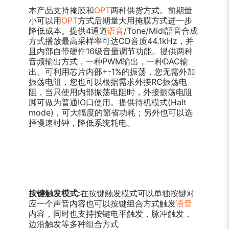
本产品支持掩膜和
OPT
两种供货方式。前期量
小可以用
OPT
方式后期量大用掩膜方式进一步
降低成本。提供4通道
语音
/Tone/Midi語音合成
方式播放最高采样率可达CD音质44.1kHz，并
且内部自带硬件16级音量调节功能。提供两种
音频输出方式，一种PWM输出，一种DAC输
出。可利用芯片内部+-1%的振荡，您无需外加
振荡电阻，您也可以根据需求外接RC振荡电
阻，当只使用内部振荡电阻时，外接振荡电阻
脚可做为普通IO口使用。提供待机模式(Halt
mode)，可大幅度的節省功耗；另外也可以选
择慢速时钟，降低系统耗电。
按键触发模式
:
在按键触发模式可以单独按键对
应一个声音内容也可以按键组合方式触发
语音
内容，同时也支持按键电平触发，脉冲触发，
边沿触发等多种组合方式