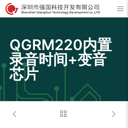
QGRM220内置
录音时间+变音
芯片