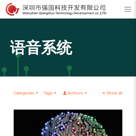
语音系统
Categories
Tags
Authors
Show all