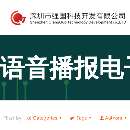
语音播报电
Filter by
Categories
Tags
Authors