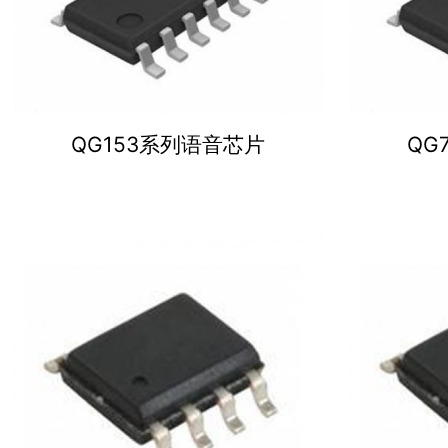
QG153系列语音芯片
QG