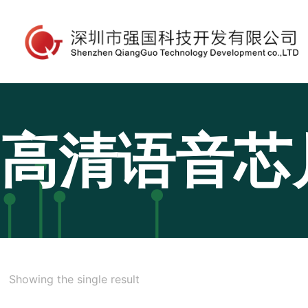
高清语音芯
Showing the single result