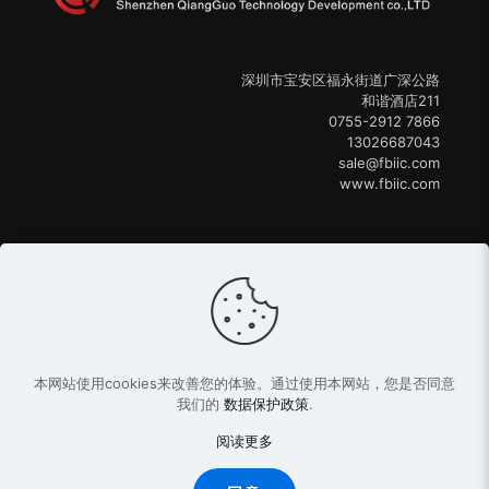
深圳市宝安区福永街道广深公路
和谐酒店211
0755-2912 7866
13026687043
sale@fbiic.com
www.fbiic.com
本网站使用cookies来改善您的体验。通过使用本网站，您是否同意
copyright © 2013-2024强国科技
粤ICP备15037972号
我们的
数据保护政策
.
阅读更多